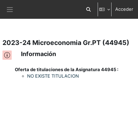
Acceder
Salta al contenido principal
Selector de búsqueda d
Panel lateral
2023-24 Microeconomia Gr.PT (44945)
Información
Oferta de titulaciones de la Asignatura 44945 :
NO EXISTE TITULACION