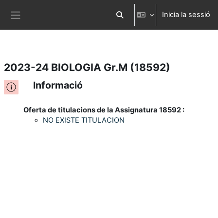
Inicia la sessió
Ves al contingut principal
Commuta l'entrada de la cerca
Panell lateral
2023-24 BIOLOGIA Gr.M (18592)
Informació
Oferta de titulacions de la Assignatura 18592 :
NO EXISTE TITULACION