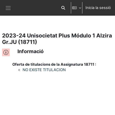
Inicia la sessió
Ves al contingut principal
Commuta l'entrada de la cerca
Panell lateral
2023-24 Unisocietat Plus Módulo 1 Alzira
Gr.JU (18711)
Informació
Oferta de titulacions de la Assignatura 18711 :
NO EXISTE TITULACION