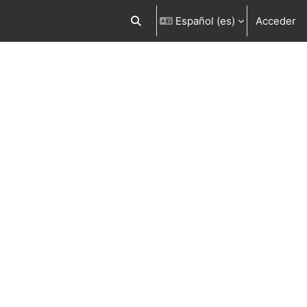
Español ‎(es)‎
Acceder
Selector de búsqueda de entrada