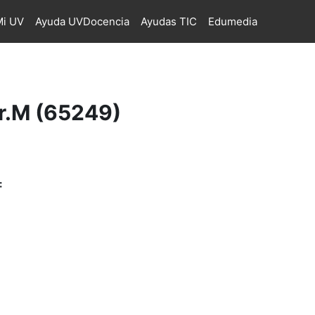
i UV
Ayuda UVDocencia
Ayudas TIC
Edumedia
.M (65249)
: