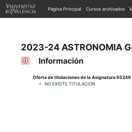
Página Principal
Cursos archivados
M
Salta al contenido principal
2023-24 ASTRONOMIA Gr
Información
Oferta de titulaciones de la Asignatura 65249 
NO EXISTE TITULACION