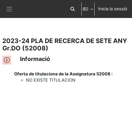
Inicia la sessió
Ves al contingut principal
Commuta l'entrada de la cerca
Panell lateral
2023-24 PLA DE RECERCA DE SETE ANY
Gr.DO (52008)
Informació
Oferta de titulacions de la Assignatura 52008 :
NO EXISTE TITULACION