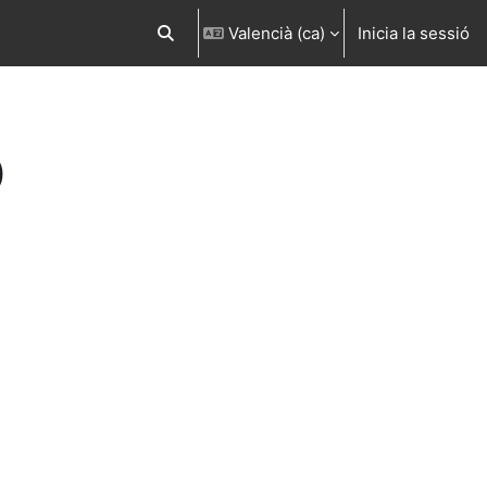
Valencià ‎(ca)‎
Inicia la sessió
Commuta l'entrada de la cerca
)