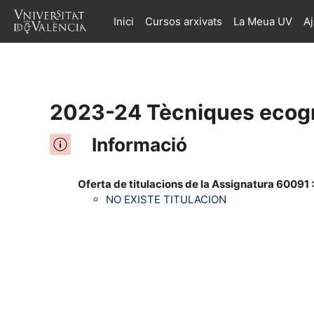
Inici
Cursos arxivats
La Meua UV
A
Ves al contingut principal
2023-24 Tècniques ecogr
Informació
Oferta de titulacions de la Assignatura 60091 :
NO EXISTE TITULACION