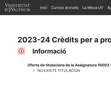
Inici
Cursos arxivats
La Meua UV
A
Ves al contingut principal
2023-24 Crèdits per a pr
Informació
Oferta de titulacions de la Assignatura 16003 :
NO EXISTE TITULACION