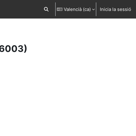
Valencià ‎(ca)‎
Inicia la sessió
Commuta l'entrada de la cerca
16003)