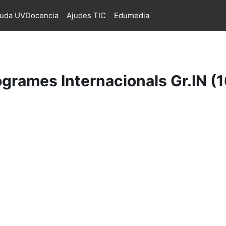
juda UVDocencia
Ajudes TIC
Edumedia
ogrames Internacionals Gr.IN (