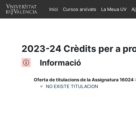
Inici
Cursos arxivats
La Meua UV
A
Ves al contingut principal
2023-24 Crèdits per a pr
Informació
Oferta de titulacions de la Assignatura 16024 :
NO EXISTE TITULACION