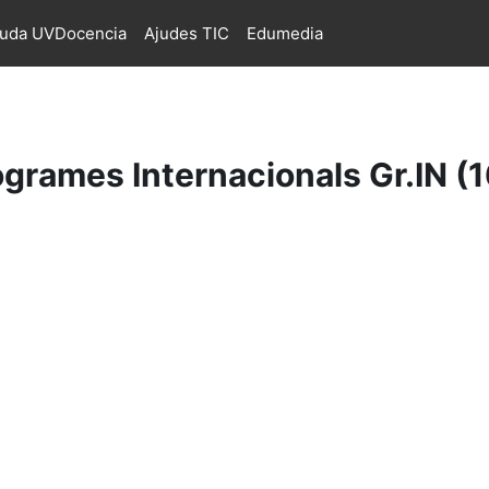
juda UVDocencia
Ajudes TIC
Edumedia
ogrames Internacionals Gr.IN (