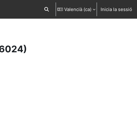
Valencià ‎(ca)‎
Inicia la sessió
Commuta l'entrada de la cerca
16024)