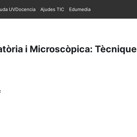
juda UVDocencia
Ajudes TIC
Edumedia
òria i Microscòpica: Tècnique
: