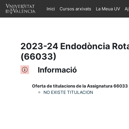
Inici
Cursos arxivats
La Meua UV
A
Ves al contingut principal
2023-24 Endodòncia Rotat
(66033)
Informació
Oferta de titulacions de la Assignatura 66033 
NO EXISTE TITULACION