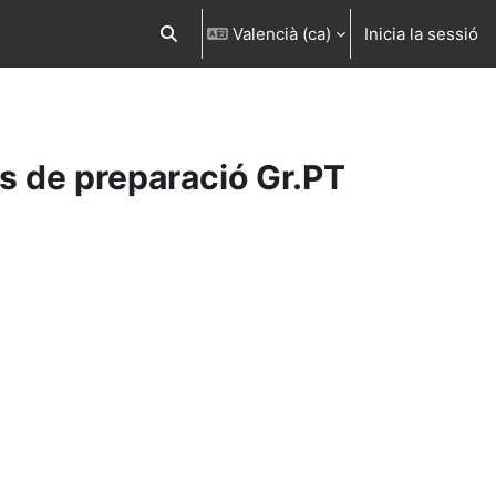
Valencià ‎(ca)‎
Inicia la sessió
Commuta l'entrada de la cerca
s de preparació Gr.PT