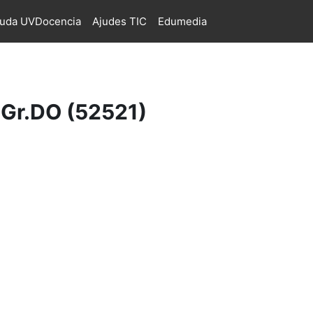
juda UVDocencia
Ajudes TIC
Edumedia
 Gr.DO (52521)