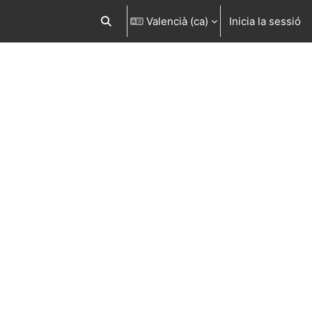
Valencià ‎(ca)‎
Inicia la sessió
Commuta l'entrada de la cerca