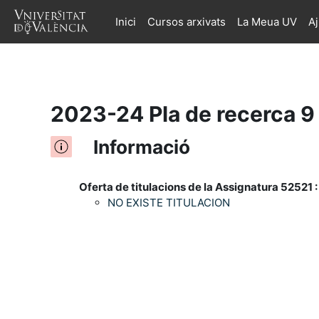
Inici
Cursos arxivats
La Meua UV
A
Ves al contingut principal
2023-24 Pla de recerca 9
Informació
Oferta de titulacions de la Assignatura 52521 :
NO EXISTE TITULACION