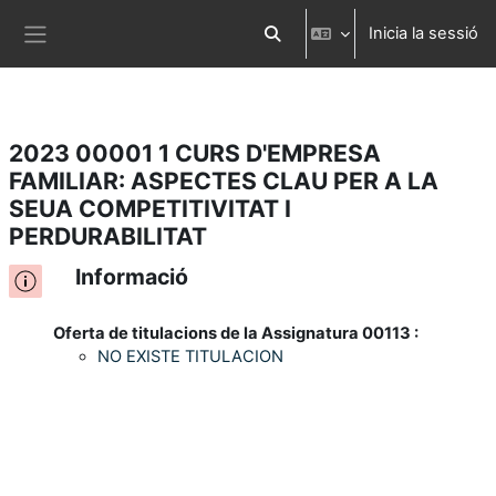
Inicia la sessió
Ves al contingut principal
Commuta l'entrada de la cerca
Panell lateral
2023 00001 1 CURS D'EMPRESA
FAMILIAR: ASPECTES CLAU PER A LA
SEUA COMPETITIVITAT I
PERDURABILITAT
Informació
Oferta de titulacions de la Assignatura 00113 :
NO EXISTE TITULACION