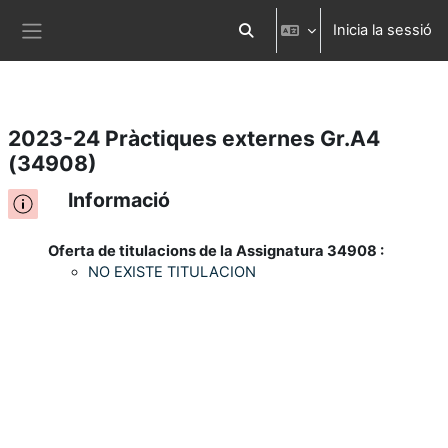
Inicia la sessió
Ves al contingut principal
Commuta l'entrada de la cerca
Panell lateral
2023-24 Pràctiques externes Gr.A4
(34908)
Informació
Oferta de titulacions de la Assignatura 34908 :
NO EXISTE TITULACION