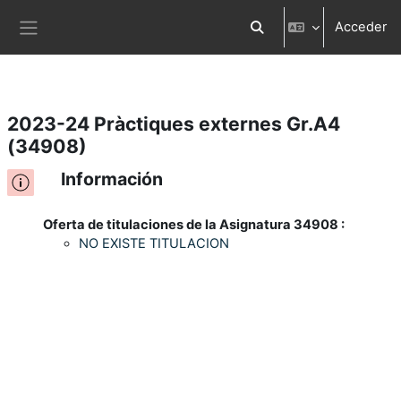
Acceder
Salta al contenido principal
Selector de búsqueda d
Panel lateral
2023-24 Pràctiques externes Gr.A4
(34908)
Información
Oferta de titulaciones de la Asignatura 34908 :
NO EXISTE TITULACION