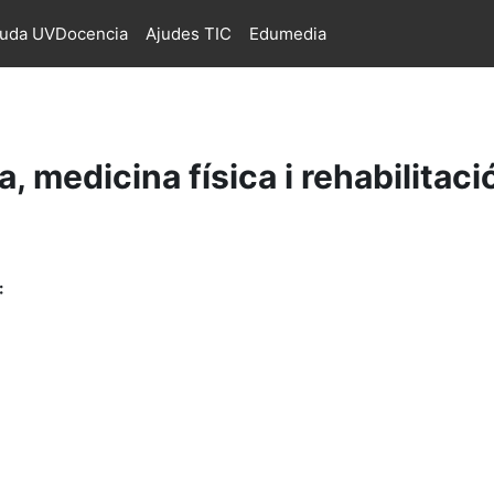
juda UVDocencia
Ajudes TIC
Edumedia
, medicina física i rehabilitac
: