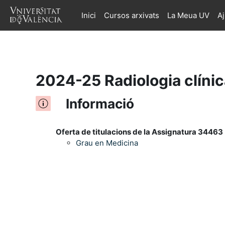
Inici
Cursos arxivats
La Meua UV
A
Ves al contingut principal
2024-25 Radiologia clínica
Informació
Oferta de titulacions de la Assignatura 34463 
Grau en Medicina