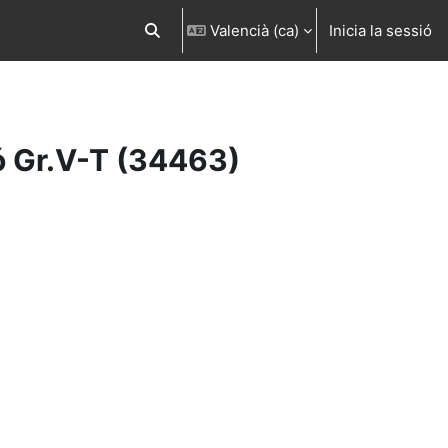
Valencià ‎(ca)‎
Inicia la sessió
Commuta l'entrada de la cerca
ió Gr.V-T (34463)