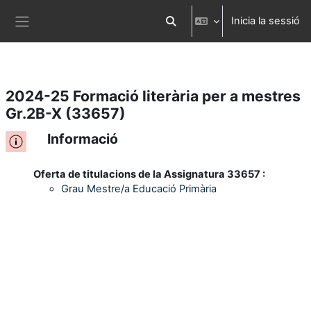
Inicia la sessió
Ves al contingut principal
Commuta l'entrada de la cerca
Panell lateral
2024-25 Formació literària per a mestres
Gr.2B-X (33657)
Informació
Oferta de titulacions de la Assignatura 33657 :
Grau Mestre/a Educació Primària