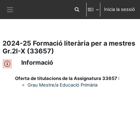
Inicia la sessió
Ves al contingut principal
Commuta l'entrada de la cerca
Panell lateral
2024-25 Formació literària per a mestres
Gr.2I-X (33657)
Informació
Oferta de titulacions de la Assignatura 33657 :
Grau Mestre/a Educació Primària