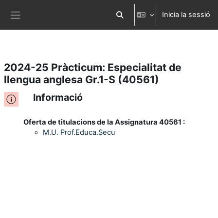
Inicia la sessió
Ves al contingut principal
Commuta l'entrada de la cerca
Panell lateral
2024-25 Pràcticum: Especialitat de
llengua anglesa Gr.1-S (40561)
Informació
Oferta de titulacions de la Assignatura 40561 :
M.U. Prof.Educa.Secu