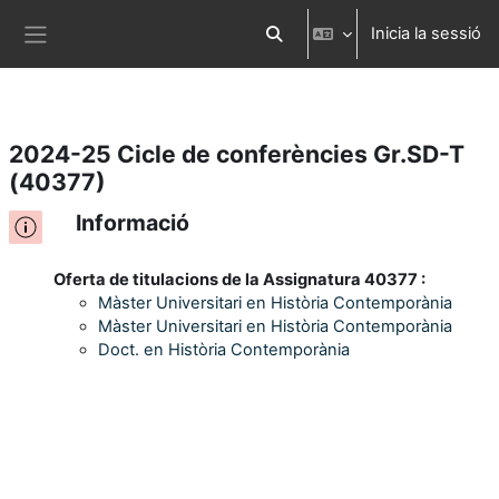
Inicia la sessió
Ves al contingut principal
Commuta l'entrada de la cerca
Panell lateral
2024-25 Cicle de conferències Gr.SD-T
(40377)
Informació
Oferta de titulacions de la Assignatura 40377 :
Màster Universitari en Història Contemporània
Màster Universitari en Història Contemporània
Doct. en Història Contemporània