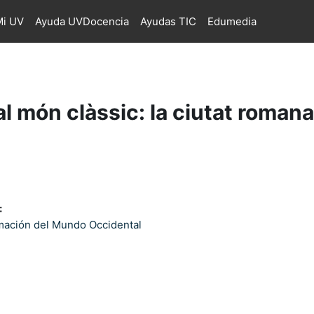
i UV
Ayuda UVDocencia
Ayudas TIC
Edumedia
al món clàssic: la ciutat romana
:
rmación del Mundo Occidental