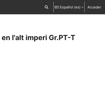
Español ‎(es)‎
Acceder
Selector de búsqueda de entrada
 en l'alt imperi Gr.PT-T