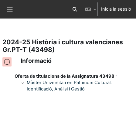
Inicia la sessió
Ves al contingut principal
Commuta l'entrada de la cerca
Panell lateral
2024-25 Història i cultura valencianes
Gr.PT-T (43498)
Informació
Oferta de titulacions de la Assignatura 43498 :
Màster Universitari en Patrimoni Cultural:
Identificació, Anàlisi i Gestió