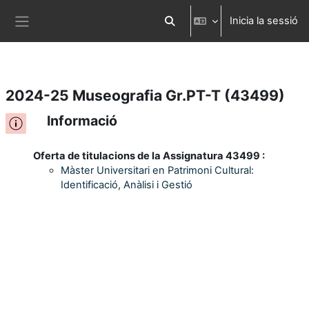
Inicia la sessió
Ves al contingut principal
Commuta l'entrada de la cerca
Panell lateral
2024-25 Museografia Gr.PT-T (43499)
Informació
Oferta de titulacions de la Assignatura 43499 :
Màster Universitari en Patrimoni Cultural:
Identificació, Anàlisi i Gestió