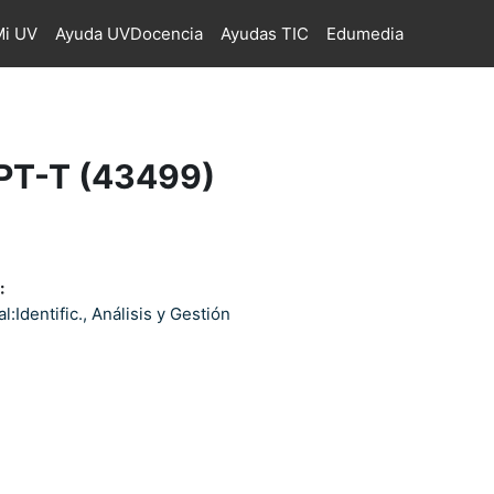
i UV
Ayuda UVDocencia
Ayudas TIC
Edumedia
PT-T (43499)
:
:Identific., Análisis y Gestión