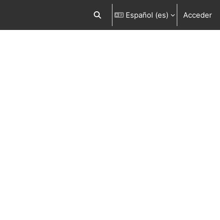
Español ‎(es)‎
Acceder
Selector de búsqueda de entrada