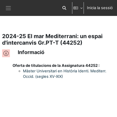
Inicia la sessió
Ves al contingut principal
Commuta l'entrada de la cerca
Panell lateral
2024-25 El mar Mediterrani: un espai
d'intercanvis Gr.PT-T (44252)
Informació
Oferta de titulacions de la Assignatura 44252 :
Màster Universitari en Història Identi. Mediterr.
Occid. (segles XV-XIX)