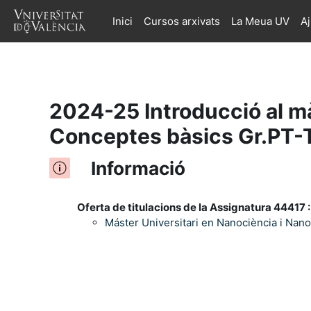
Inici
Cursos arxivats
La Meua UV
A
Ves al contingut principal
2024-25 Introducció al m
Conceptes bàsics Gr.PT-
Informació
Oferta de titulacions de la Assignatura 44417 :
Máster Universitari en Nanociència i Nan