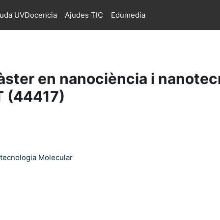
juda UVDocencia
Ajudes TIC
Edumedia
àster en nanociència i nanotec
T (44417)
otecnologia Molecular