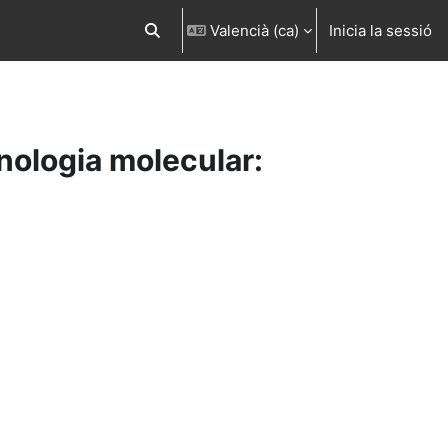
Valencià ‎(ca)‎
Inicia la sessió
Commuta l'entrada de la cerca
nologia molecular: