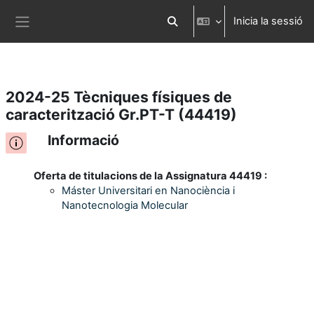
Inicia la sessió
Ves al contingut principal
Commuta l'entrada de la cerca
Panell lateral
2024-25 Tècniques físiques de
caracterització Gr.PT-T (44419)
Informació
Oferta de titulacions de la Assignatura 44419 :
Máster Universitari en Nanociència i
Nanotecnologia Molecular