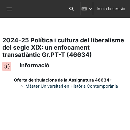
Inicia la sessió
Ves al contingut principal
Commuta l'entrada de la cerca
Panell lateral
2024-25 Política i cultura del liberalisme
del segle XIX: un enfocament
transatlàntic Gr.PT-T (46634)
Informació
Oferta de titulacions de la Assignatura 46634 :
Màster Universitari en Història Contemporània