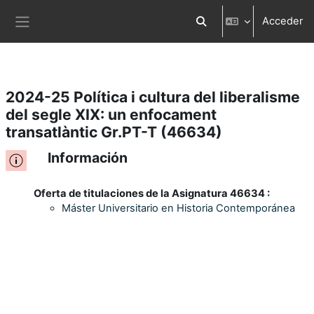
Acceder
Salta al contenido principal
Selector de búsqueda d
Panel lateral
2024-25 Política i cultura del liberalisme
del segle XIX: un enfocament
transatlàntic Gr.PT-T (46634)
Información
Oferta de titulaciones de la Asignatura 46634 :
Máster Universitario en Historia Contemporánea