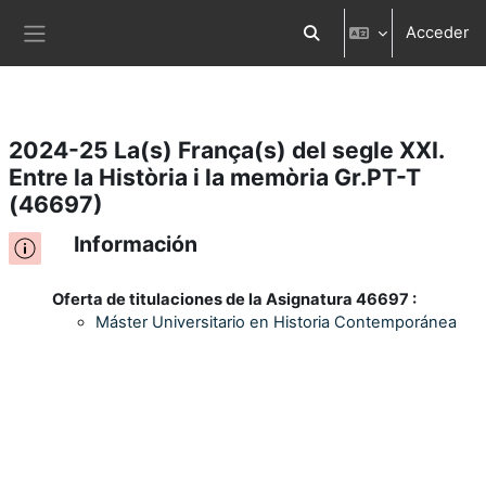
Acceder
Salta al contenido principal
Selector de búsqueda d
Panel lateral
2024-25 La(s) França(s) del segle XXI.
Entre la Història i la memòria Gr.PT-T
(46697)
Información
Oferta de titulaciones de la Asignatura 46697 :
Máster Universitario en Historia Contemporánea