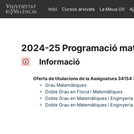
Inici
Cursos arxivats
La Meua UV
A
Ves al contingut principal
2024-25 Programació mat
Informació
Oferta de titulacions de la Assignatura 34154 :
Grau Matemàtiques
Doble Grau en Física i Matemàtiques
Doble Grau en Matemàtiques i Enginyeria
Doble Grau en Matemàtiques i Enginyeria 