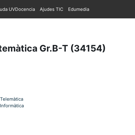
juda UVDocencia
Ajudes TIC
Edumedia
emàtica Gr.B-T (34154)
 Telemàtica
Informàtica