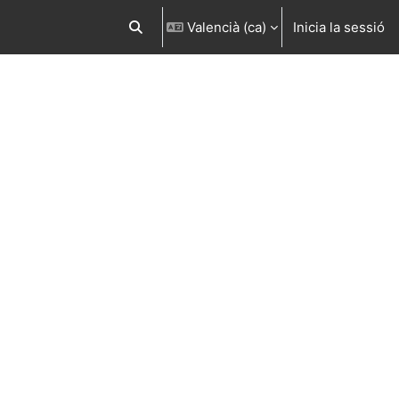
Valencià ‎(ca)‎
Inicia la sessió
Commuta l'entrada de la cerca