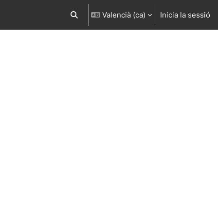
Valencià ‎(ca)‎
Inicia la sessió
Commuta l'entrada de la cerca