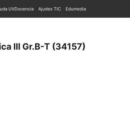
juda UVDocencia
Ajudes TIC
Edumedia
a III Gr.B-T (34157)