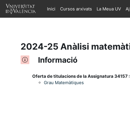
Inici
Cursos arxivats
La Meua UV
A
Ves al contingut principal
2024-25 Anàlisi matemàtic
Informació
Oferta de titulacions de la Assignatura 34157 :
Grau Matemàtiques