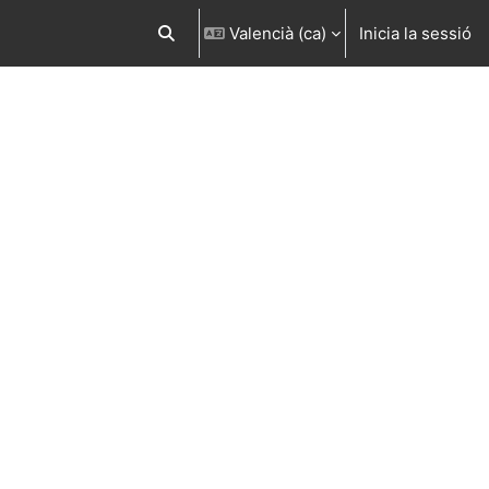
Valencià ‎(ca)‎
Inicia la sessió
Commuta l'entrada de la cerca