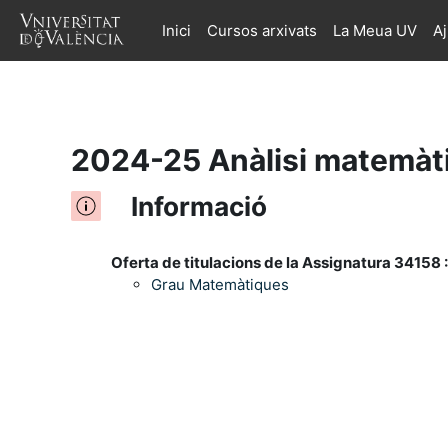
Inici
Cursos arxivats
La Meua UV
A
Ves al contingut principal
2024-25 Anàlisi matemàti
Informació
Oferta de titulacions de la Assignatura 34158 :
Grau Matemàtiques