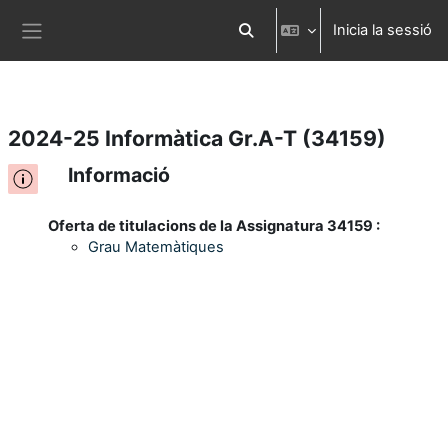
Inicia la sessió
Ves al contingut principal
Commuta l'entrada de la cerca
Panell lateral
2024-25 Informàtica Gr.A-T (34159)
Informació
Oferta de titulacions de la Assignatura 34159 :
Grau Matemàtiques