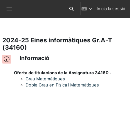
Inicia la sessió
Ves al contingut principal
Commuta l'entrada de la cerca
Panell lateral
2024-25 Eines informàtiques Gr.A-T
(34160)
Informació
Oferta de titulacions de la Assignatura 34160 :
Grau Matemàtiques
Doble Grau en Física i Matemàtiques