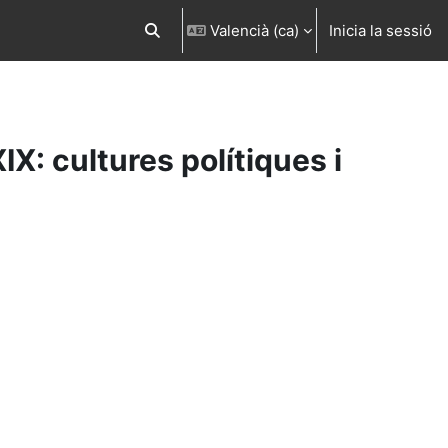
Valencià ‎(ca)‎
Inicia la sessió
Commuta l'entrada de la cerca
X: cultures polítiques i