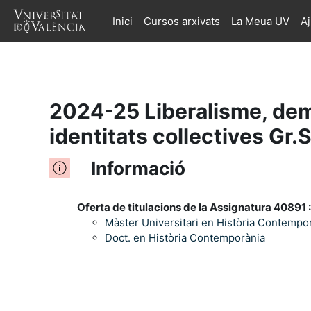
Inici
Cursos arxivats
La Meua UV
A
Ves al contingut principal
2024-25 Liberalisme, democ
identitats collectives Gr
Informació
Oferta de titulacions de la Assignatura 40891 :
Màster Universitari en Història Contempo
Doct. en Història Contemporània