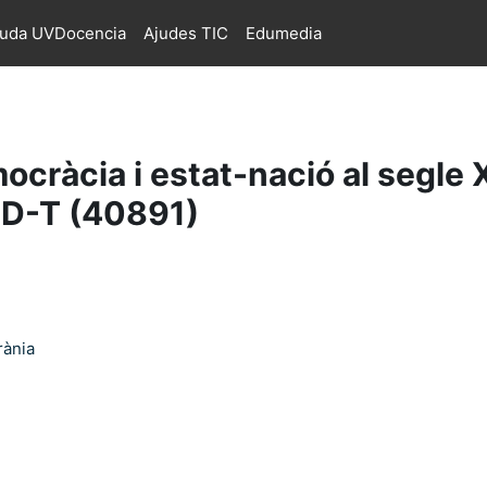
juda UVDocencia
Ajudes TIC
Edumedia
ràcia i estat-nació al segle XI
.SD-T (40891)
rània