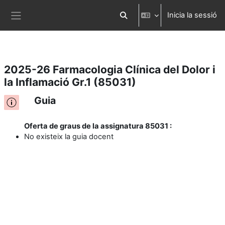
Inicia la sessió
Ves al contingut principal
Commuta l'entrada de la cerca
Panell lateral
2025-26 Farmacologia Clínica del Dolor i
la Inflamació Gr.1 (85031)
Guia
Oferta de graus de la assignatura 85031 :
No existeix la guia docent