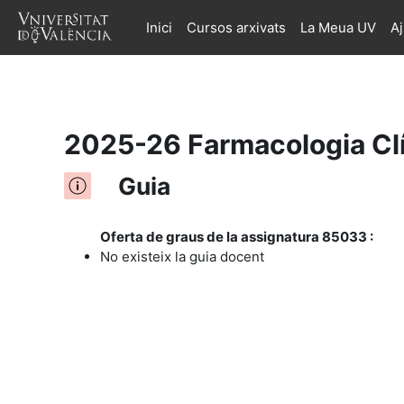
Inici
Cursos arxivats
La Meua UV
A
Ves al contingut principal
2025-26 Farmacologia Cl
Guia
Oferta de graus de la assignatura 85033 :
No existeix la guia docent