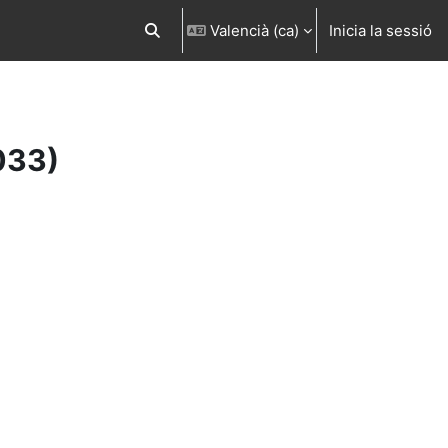
Valencià ‎(ca)‎
Inicia la sessió
Commuta l'entrada de la cerca
033)