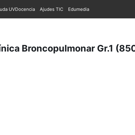
juda UVDocencia
Ajudes TIC
Edumedia
ínica Broncopulmonar Gr.1 (85