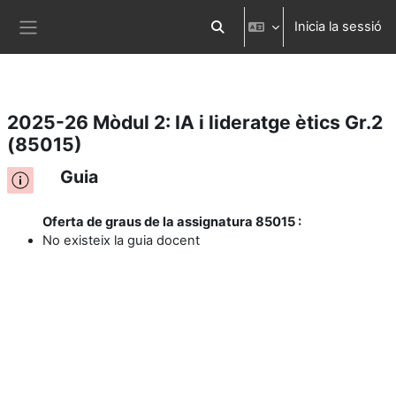
Inicia la sessió
Ves al contingut principal
Commuta l'entrada de la cerca
Panell lateral
2025-26 Mòdul 2: IA i lideratge ètics Gr.2
(85015)
Guia
Oferta de graus de la assignatura 85015 :
No existeix la guia docent