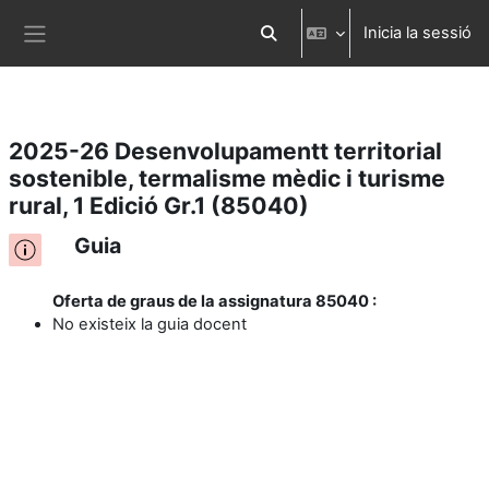
Inicia la sessió
Ves al contingut principal
Commuta l'entrada de la cerca
Panell lateral
2025-26 Desenvolupamentt territorial
sostenible, termalisme mèdic i turisme
rural, 1 Edició Gr.1 (85040)
Guia
Oferta de graus de la assignatura 85040 :
No existeix la guia docent