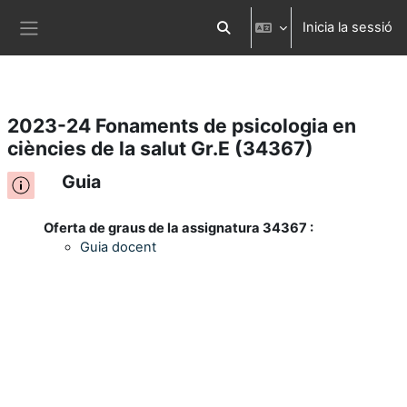
Inicia la sessió
Ves al contingut principal
Commuta l'entrada de la cerca
Panell lateral
2023-24 Fonaments de psicologia en
ciències de la salut Gr.E (34367)
Guia
Oferta de graus de la assignatura 34367 :
Guia docent