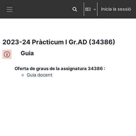
Inicia la sessió
Ves al contingut principal
Commuta l'entrada de la cerca
Panell lateral
2023-24 Pràcticum I Gr.AD (34386)
Guia
Oferta de graus de la assignatura 34386 :
Guia docent