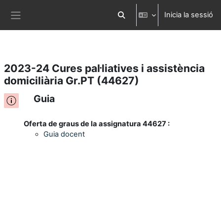
Inicia la sessió
Ves al contingut principal
Commuta l'entrada de la cerca
Panell lateral
2023-24 Cures pal·liatives i assistència
domiciliària Gr.PT (44627)
Guia
Oferta de graus de la assignatura 44627 :
Guia docent