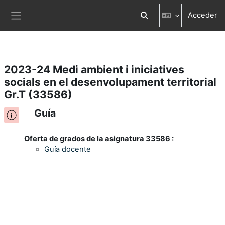
Acceder
Salta al contenido principal
Selector de búsqueda d
Panel lateral
2023-24 Medi ambient i iniciatives
socials en el desenvolupament territorial
Gr.T (33586)
Guía
Oferta de grados de la asignatura 33586 :
Guía docente