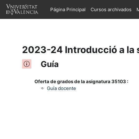
Página Principal
Cursos archivados
M
Salta al contenido principal
2023-24 Introducció a la 
Guía
Oferta de grados de la asignatura 35103 :
Guía docente