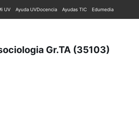
i UV
Ayuda UVDocencia
Ayudas TIC
Edumedia
sociologia Gr.TA (35103)