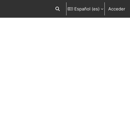
Español ‎(es)‎
Acceder
Selector de búsqueda de entrada