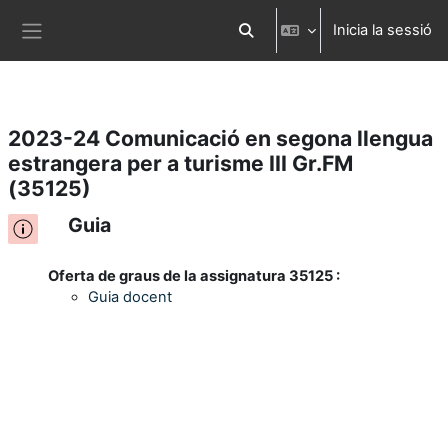
Inicia la sessió
Ves al contingut principal
Commuta l'entrada de la cerca
Panell lateral
2023-24 Comunicació en segona llengua
estrangera per a turisme III Gr.FM
(35125)
Guia
Oferta de graus de la assignatura 35125 :
Guia docent