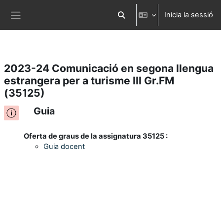
Inicia la sessió
Ves al contingut principal
Commuta l'entrada de la cerca
Panell lateral
2023-24 Comunicació en segona llengua
estrangera per a turisme III Gr.FM
(35125)
Guia
Oferta de graus de la assignatura 35125 :
Guia docent