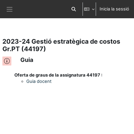
Inicia la sessió
Ves al contingut principal
Commuta l'entrada de la cerca
Panell lateral
2023-24 Gestió estratègica de costos
Gr.PT (44197)
Guia
Oferta de graus de la assignatura 44197 :
Guia docent