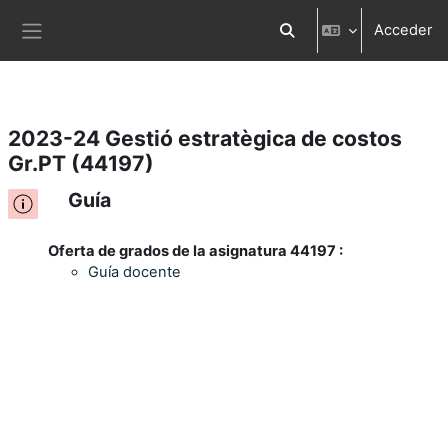
Acceder
Salta al contenido principal
Selector de búsqueda d
Panel lateral
2023-24 Gestió estratègica de costos
Gr.PT (44197)
Guía
Oferta de grados de la asignatura 44197 :
Guía docente