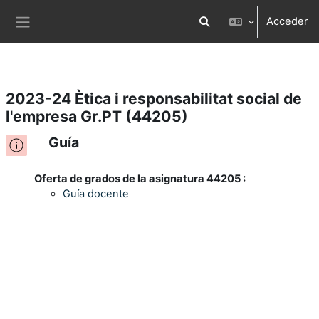
Acceder
Salta al contenido principal
Selector de búsqueda d
Panel lateral
2023-24 Ètica i responsabilitat social de
l'empresa Gr.PT (44205)
Guía
Oferta de grados de la asignatura 44205 :
Guía docente