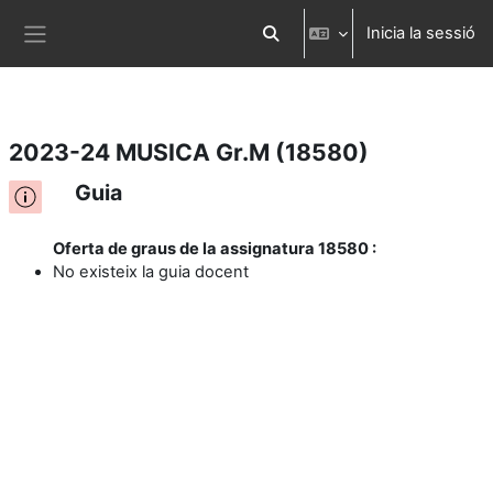
Inicia la sessió
Ves al contingut principal
Commuta l'entrada de la cerca
Panell lateral
2023-24 MUSICA Gr.M (18580)
Guia
Oferta de graus de la assignatura 18580 :
No existeix la guia docent