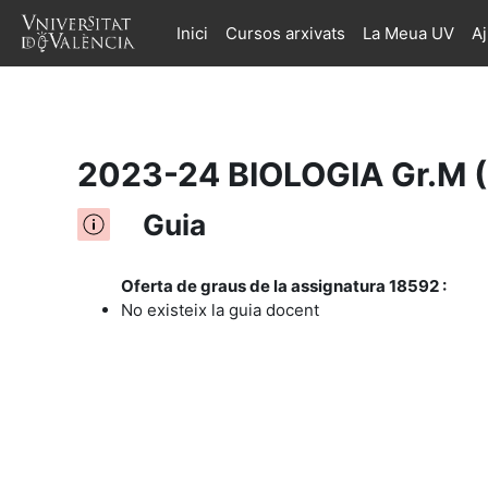
Inici
Cursos arxivats
La Meua UV
A
Ves al contingut principal
2023-24 BIOLOGIA Gr.M 
Guia
Oferta de graus de la assignatura 18592 :
No existeix la guia docent