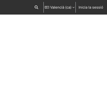
Valencià ‎(ca)‎
Inicia la sessió
Commuta l'entrada de la cerca