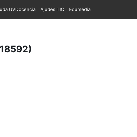
juda UVDocencia
Ajudes TIC
Edumedia
(18592)